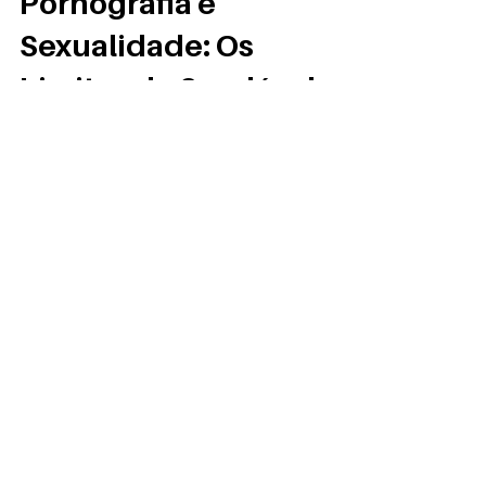
Pornografia e
Sexualidade: Os
Limites do Saudável e
da Compulsão
A pornografia é um tema controverso que
gera intensos debates sobre seus impactos
na sexualidade e no comportamento
humano. Enquanto...
PRO-AMITI
Serviço do Instituto de Psiquiatria do
Hospital das Clínicas da Faculdade de