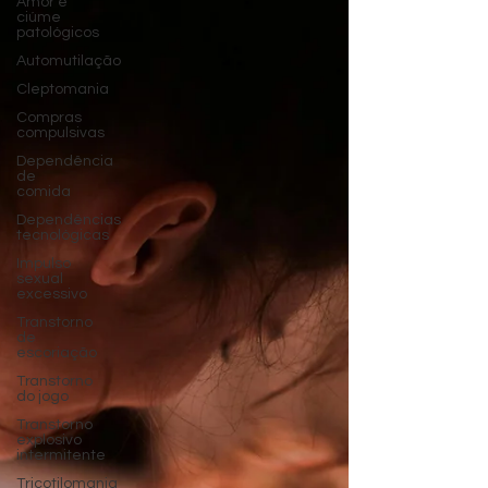
Amor e
ciúme
patológicos
Automutilação
Cleptomania
Compras
compulsivas
Dependência
de
comida
Dependências
tecnológicas
Impulso
sexual
excessivo
Transtorno
de
escoriação
Transtorno
do jogo
Transtorno
explosivo
intermitente
Tricotilomania