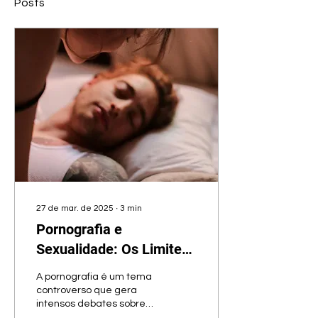
Posts
27 de mar. de 2025
∙
3
min
Pornografia e
Sexualidade: Os Limites
do Saudável e da
A pornografia é um tema
Compulsão
controverso que gera
intensos debates sobre
seus impactos na