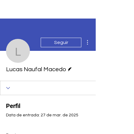
PRO-AMITI
Mais ações
Seguir
Lucas Naufal Macedo
Escritor
Lucas Naufal Macedo
Perfil
Data de entrada: 27 de mar. de 2025