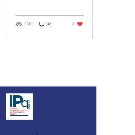
sexualidade e no
comportamento humano.
Enquanto...
2211
45
2
PRO-AMITI
Serviço do Instituto de Psiquiatria do
Hospital das Clínicas da Faculdade de
Medicina da USP