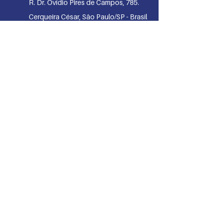
R. Dr. Ovídio Pires de Campos, 785.
Cerqueira César, São Paulo/SP - Brasil
- CEP 05403-903
+55 11 99004-6247
+
55 11 2661-7805
HORÁRIOS DE ATENDIMENTO
TELEFÔNIC
O:
Celular/WhatsApp:
. Segunda
à s
exta: 10h às 16h
Telefone fixo:
. Terças-feiras: 10h às 16h
Envie um email