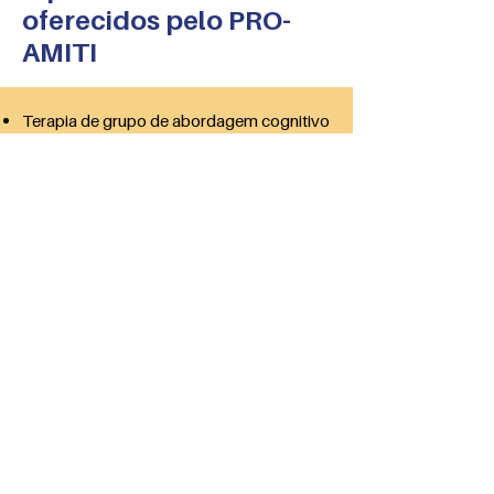
oferecidos pelo PRO-
AMITI
Terapia de grupo de abordagem cognitivo
comportamental
Terapia de apoio às famílias de
dependentes tecnológicos
Grupo de reforço
Acompanhamento psiquiátrico individual
Entre em contato
PRO-AMITI
Serviço do Instituto de Psiquiatria do