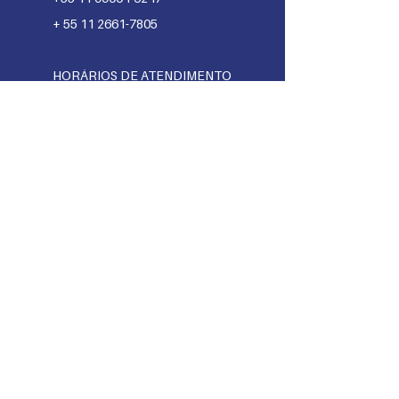
+
55 11 2661-7805
HORÁRIOS DE ATENDIMENTO
TELEFÔNIC
O:
Celular/WhatsApp:
. Segunda
à s
exta: 10h às 16h
Telefone fixo:
. Terças-feiras: 10h às 16h
Envie um email
© 2024 por
Kiron
. PRO-AMITI
Ambulatório Integrado dos Transtornos
do Impulso.
Todos os direitos reservados.