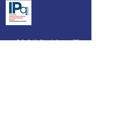
R. Dr. Ovídio Pires de Campos, 785.
Cerqueira César, São Paulo/SP - Brasil
- CEP 05403-903
+55 11 99004-6247
+
55 11 2661-7805
HORÁRIOS DE ATENDIMENTO
TELEFÔNIC
O:
Celular/WhatsApp:
. Segunda
à s
exta: 10h às 16h