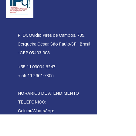
R. Dr. Ovídio Pires de Campos, 785.
Cerqueira César, São Paulo/SP - Brasil
- CEP 05403-903
+55 11 99004-6247
+
55 11 2661-7805
HORÁRIOS DE ATENDIMENTO
TELEFÔNIC
O:
Celular/WhatsApp:
. Segunda
à s
exta: 10h às 16h
Telefone fixo: