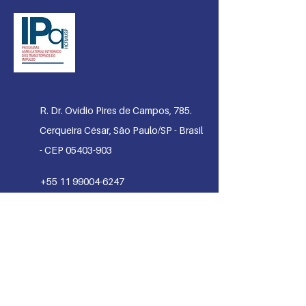
R. Dr. Ovídio Pires de Campos, 785.
Cerqueira César, São Paulo/SP - Brasil
- CEP 05403-903
+55 11 99004-6247
+
55 11 2661-7805
HORÁRIOS DE ATENDIMENTO
TELEFÔNIC
O:
Celular/WhatsApp:
. Segunda
à s
exta: 10h às 16h