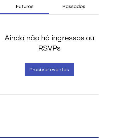
Futuros
Passados
Ainda não há ingressos ou
RSVPs
Procurar eventos
PRO-AMITI
Serviço do Instituto de Psiquiatria do
Hospital das Clínicas da Faculdade de
Medicina da USP