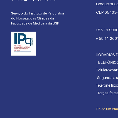
Cerqueira Cé
CEP 05403
Serviço do Instituto de Psiquiatria
do Hospital das Clínicas da
Faculdade de Medicina da USP
+55 11 990
+ 55 11 266
HORÁRIOS 
TELEFÔNIC
Celular/What
. Segunda
à s
Telefone fixo:
. Terças-feira
Envie um ema