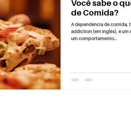
Você sabe o qu
de Comida?
A dependência de comida, também conhecida como food
addiction (em inglês), é um distúrbio alimentar caracterizado por
um comportamento...