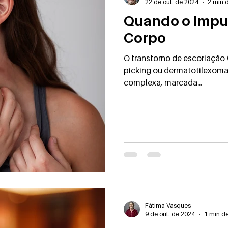
22 de out. de 2024
2 min d
Quando o Impu
Corpo
O transtorno de escoriação (TE), também conhecido 
picking ou dermatotilexoma
complexa, marcada...
Fátima Vasques
9 de out. de 2024
1 min de