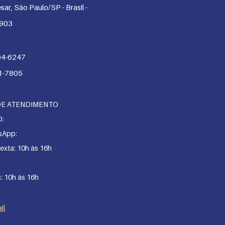
sar, São Paulo/SP - Brasil -
-903
04-6247
1-7805
DE ATENDIMENTO
O:
sApp:
exta: 10h às 16h
s: 10h às 16h
il