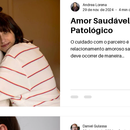
Transtorno de escoriação
Transtorno do jogo
Andrea Lorena
29 de nov. de 2024
4 min d
Amor Saudável
Patológico
O cuidado com o parceiro é
relacionamento amoroso sa
deve ocorrer de maneira...
Daniel Gulassa