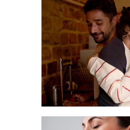
Dependências tecnológicas
Impulso sexual excessivo
Transtorno explosivo intermitente
Tricotilomania