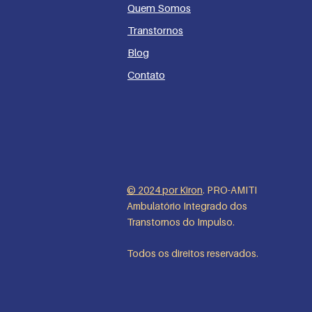
Quem Somos
Transtorn
os
Blo
g
Cont
a
to
© 2024 por
Kiron
. PRO-AMITI
Ambulatório Integrado dos
Transtornos do Impulso.
Todos os direitos reservados.