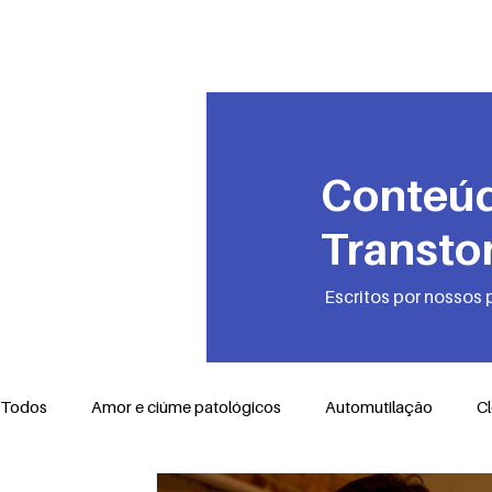
PRO-AMITI
Conteúd
Transto
Escritos por nossos 
Todos
Amor e ciúme patológicos
Automutilação
C