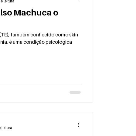
e leitura
lso Machuca o
como skin
nia, é uma condição psicológica
 leitura