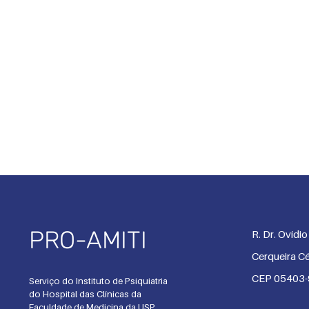
PRO-AMITI
R. Dr. Ovídi
Cerqueira Cé
CEP 05403
Serviço do Instituto de Psiquiatria
do Hospital das Clínicas da
Faculdade de Medicina da USP