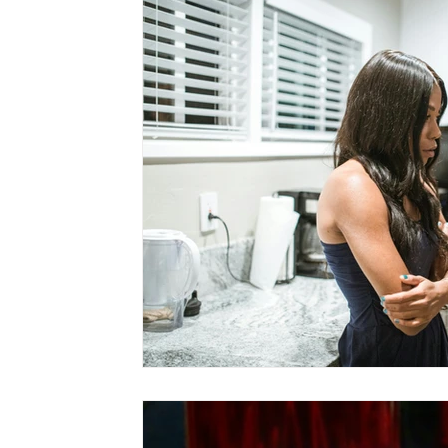
Dependências tecnológicas
Impulso sexual excessivo
Transtorno explosivo intermitente
Tricotilomania