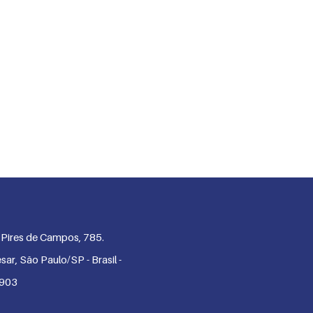
o Pires de Campos, 785.
sar, São Paulo/SP - Brasil -
-903