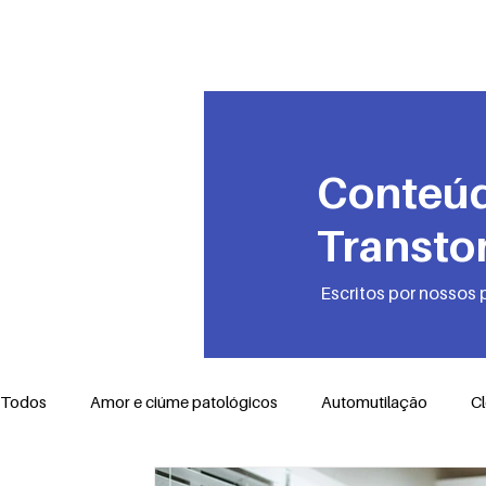
PRO-AMITI
Conteúd
Transto
Escritos por nossos 
Todos
Amor e ciúme patológicos
Automutilação
C