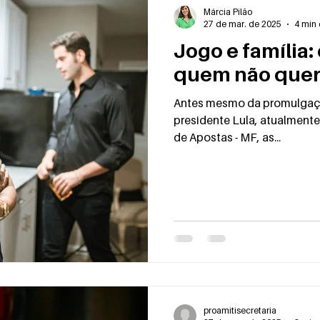
Transtorno de escoriação
Transtorno do jogo
Márcia Pilão
27 de mar. de 2025
4 min 
Jogo e família:
quem não quer 
Antes mesmo da promulgaçã
presidente Lula, atualment
de Apostas - MF, as...
proamitisecretaria