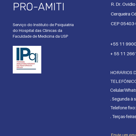
PRO-AMITI
R. Dr. Ovídi
Cerqueira Cé
CEP 05403
Serviço do Instituto de Psiquiatria
do Hospital das Clínicas da
Faculdade de Medicina da USP
+55 11 990
+ 55 11 266
HORÁRIOS 
TELEFÔNIC
Celular/What
. Segunda
à s
Telefone fixo:
. Terças-feira
Envie um ema