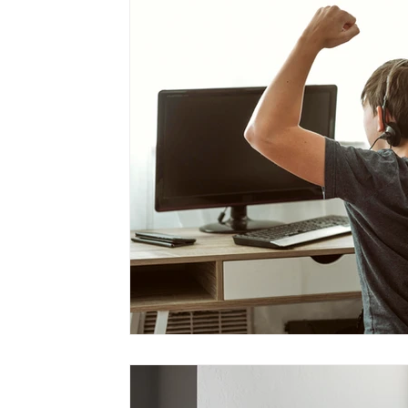
Dependências tecnológicas
Impulso sexual excessivo
Transtorno explosivo intermitente
Tricotilomania