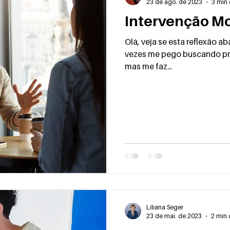
23 de ago. de 2023
3 min 
Intervenção Mo
Olá, veja se esta reflexão 
vezes me pego buscando pra
mas me faz...
Liliana Seger
23 de mai. de 2023
2 min 