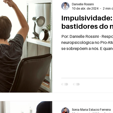
Transtorno de escoriação
Transtorno do jogo
Danielle Rossini
10 de abr. de 2024
2 min d
Impulsividade:
bastidores do 
Por: Danielle Rossini - Resp
neuropsicológica no Pro-AM
se sobrepõem a nós. E quand
Sonia Maria Estacio Ferreira