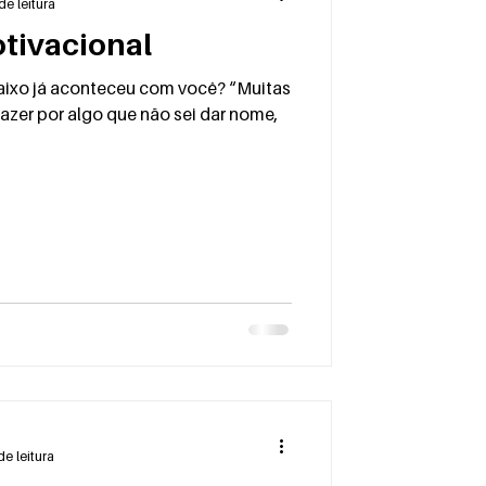
de leitura
tivacional
abaixo já aconteceu com você? “Muitas
zer por algo que não sei dar nome,
de leitura