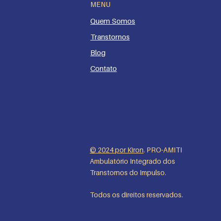
MENU
Quem Somos
Transtorn
os
Blo
g
Cont
a
to
© 2024 por
Kiron
. PRO-AMITI
Ambulatório Integrado dos
Transtornos do Impulso.
Todos os direitos reservados.