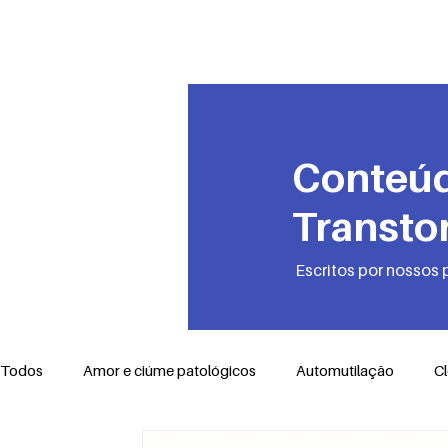
PRO-AMITI
Conteúd
Transto
Escritos por nossos 
Todos
Amor e ciúme patológicos
Automutilação
C