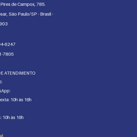
o Pires de Campos, 785.
sar, São Paulo/SP - Brasil -
-903
04-6247
1-7805
DE ATENDIMENTO
O:
sApp:
exta: 10h às 16h
s: 10h às 16h
il